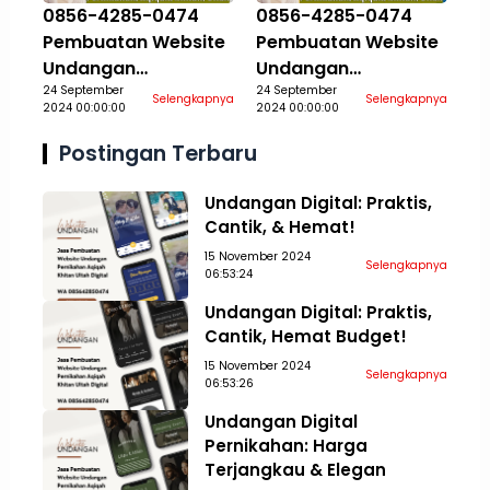
0856-4285-0474
0856-4285-0474
Pembuatan Website
Pembuatan Website
Undangan
Undangan
Pernikahan Aqiqah
24 September
Pernikahan Aqiqah
24 September
Selengkapnya
Selengkapnya
2024 00:00:00
2024 00:00:00
Khitan Ultah Jasa
Khitan Ultah Jasa
Aceh Tamiang
Aceh Tengah
Postingan Terbaru
Undangan Digital: Praktis,
Cantik, & Hemat!
15 November 2024
Selengkapnya
06:53:24
Undangan Digital: Praktis,
Cantik, Hemat Budget!
15 November 2024
Selengkapnya
06:53:26
Undangan Digital
Pernikahan: Harga
Terjangkau & Elegan