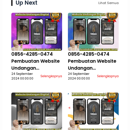
Up Next
Lihat Semua
0856-4285-0474
0856-4285-0474
Pembuatan Website
Pembuatan Website
Undangan
Undangan
Pernikahan Aqiqah
24 September
Pernikahan Aqiqah
24 September
Selengkapnya
Selengkapnya
2024 00:00:00
2024 00:00:00
Khitan Ultah Jasa
Khitan Ultah Jasa
Aceh Selatan
Aceh Singkil