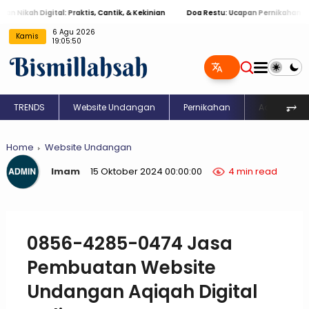
ah Digital: Praktis, Cantik, & Kekinian
Doa Restu: Ucapan Pernikahan Islami 
Kamis
6 Agu 2026 19:05:51
⥅
TRENDS
Website Undangan
Pernikahan
Aqiqah
Home
Website Undangan
Imam
15 Oktober 2024 00:00:00
4 min read
0856-4285-0474 Jasa
Pembuatan Website
Undangan Aqiqah Digital