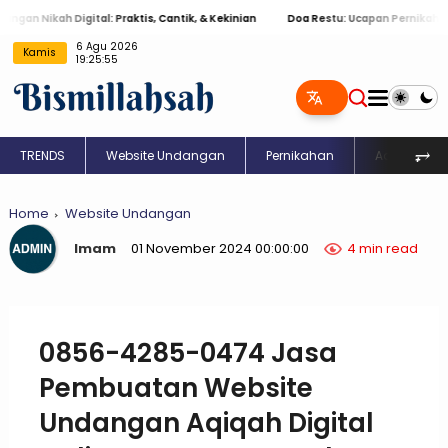
 Nikah Digital: Praktis, Cantik, & Kekinian
Doa Restu: Ucapan Pernikahan Isla
6 Agu 2026
Kamis
19:25:56
⥅
TRENDS
Website Undangan
Pernikahan
Aqiqah
Home
Website Undangan
Imam
01 November 2024 00:00:00
4 min read
0856-4285-0474 Jasa
Pembuatan Website
Undangan Aqiqah Digital