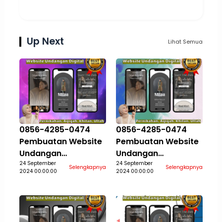
Up Next
Lihat Semua
0856-4285-0474
0856-4285-0474
Pembuatan Website
Pembuatan Website
Undangan
Undangan
Pernikahan Aqiqah
24 September
Pernikahan Aqiqah
24 September
Selengkapnya
Selengkapnya
2024 00:00:00
2024 00:00:00
Khitan Ultah Jasa
Khitan Ultah Jasa
Aceh Selatan
Aceh Singkil