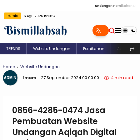
Undangan Pernikahan Digital: Kre
Kamis
6 Agu 2026 19:19:35
⥅
TRENDS
Website Undangan
Pernikahan
Aqiqah
Home
Website Undangan
Imam
27 September 2024 00:00:00
4 min read
0856-4285-0474 Jasa
Pembuatan Website
Undangan Aqiqah Digital