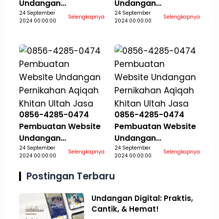
Undangan
Undangan
Pernikahan Aqiqah
24 September
Pernikahan Aqiqah
24 September
Selengkapnya
Selengkapnya
2024 00:00:00
2024 00:00:00
Khitan Ultah Jasa
Khitan Ultah Jasa
Aceh Selatan
Aceh Singkil
0856-4285-0474
0856-4285-0474
Pembuatan Website
Pembuatan Website
Undangan
Undangan
Pernikahan Aqiqah
24 September
Pernikahan Aqiqah
24 September
Selengkapnya
Selengkapnya
2024 00:00:00
2024 00:00:00
Khitan Ultah Jasa
Khitan Ultah Jasa
Aceh Tamiang
Aceh Tengah
Postingan Terbaru
Undangan Digital: Praktis,
Cantik, & Hemat!