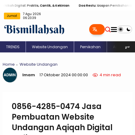
Digital: Praktis, Cantik, & Kekinian
Doa Restu: Ucapan Pernikahan Islami Men
7 Agu 2026
Jumat
06:23:39
⥅
TRENDS
Website Undangan
Pernikahan
Aqiqah
Home
Website Undangan
Imam
17 Oktober 2024 00:00:00
4 min read
0856-4285-0474 Jasa
Pembuatan Website
Undangan Aqiqah Digital