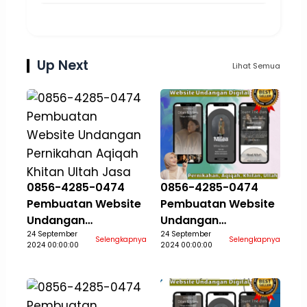
Up Next
Lihat Semua
0856-4285-0474
0856-4285-0474
Pembuatan Website
Pembuatan Website
Undangan
Undangan
Pernikahan Aqiqah
24 September
Pernikahan Aqiqah
24 September
Selengkapnya
Selengkapnya
2024 00:00:00
2024 00:00:00
Khitan Ultah Jasa
Khitan Ultah Jasa
Aceh Selatan
Aceh Singkil