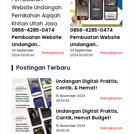
0856-4285-0474
0856-4285-0474
Pembuatan Website
Pembuatan Website
Undangan
Undangan
Pernikahan Aqiqah
24 September
Pernikahan Aqiqah
24 September
Selengkapnya
Selengkapnya
2024 00:00:00
2024 00:00:00
Khitan Ultah Jasa
Khitan Ultah Jasa
Aceh Tamiang
Aceh Tengah
Postingan Terbaru
Undangan Digital: Praktis,
Cantik, & Hemat!
15 November 2024
Selengkapnya
06:53:24
Undangan Digital: Praktis,
Cantik, Hemat Budget!
15 November 2024
Selengkapnya
06:53:26