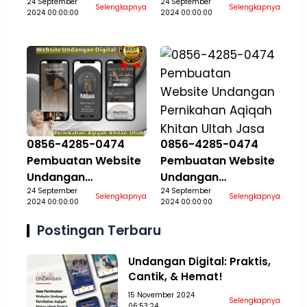
Pernikahan Aqiqah
24 September
Pernikahan Aqiqah
24 September
Selengkapnya
Selengkapnya
2024 00:00:00
2024 00:00:00
Khitan Ultah Jasa
Khitan Ultah Jasa
Aceh Selatan
Aceh Singkil
0856-4285-0474
0856-4285-0474
Pembuatan Website
Pembuatan Website
Undangan
Undangan
Pernikahan Aqiqah
24 September
Pernikahan Aqiqah
24 September
Selengkapnya
Selengkapnya
2024 00:00:00
2024 00:00:00
Khitan Ultah Jasa
Khitan Ultah Jasa
Aceh Tamiang
Aceh Tengah
Postingan Terbaru
Undangan Digital: Praktis,
Cantik, & Hemat!
15 November 2024
Selengkapnya
06:53:24