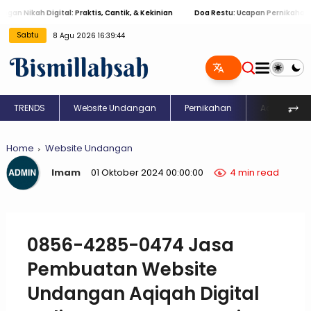
ikah Digital: Praktis, Cantik, & Kekinian
Doa Restu: Ucapan Pernikahan Islam
Sabtu
8 Agu 2026 16:39:45
⥅
TRENDS
Website Undangan
Pernikahan
Aqiqah
Home
Website Undangan
Imam
01 Oktober 2024 00:00:00
4 min read
0856-4285-0474 Jasa
Pembuatan Website
Undangan Aqiqah Digital