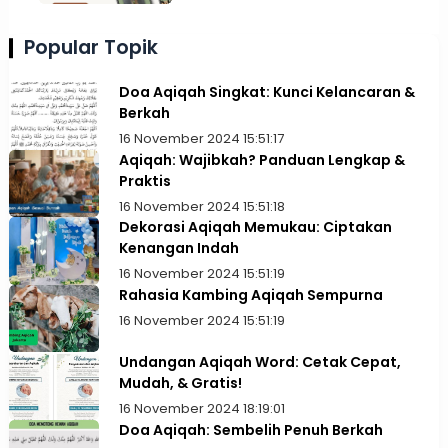
Popular Topik
Doa Aqiqah Singkat: Kunci Kelancaran &
Berkah
16 November 2024 15:51:17
Aqiqah: Wajibkah? Panduan Lengkap &
Praktis
16 November 2024 15:51:18
Dekorasi Aqiqah Memukau: Ciptakan
Kenangan Indah
16 November 2024 15:51:19
Rahasia Kambing Aqiqah Sempurna
16 November 2024 15:51:19
Undangan Aqiqah Word: Cetak Cepat,
Mudah, & Gratis!
16 November 2024 18:19:01
Doa Aqiqah: Sembelih Penuh Berkah