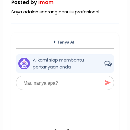
Posted by
Imam
Saya adalah seorang penulis profesional
✦ Tanya AI
AI kami siap membantu
pertanyaan anda