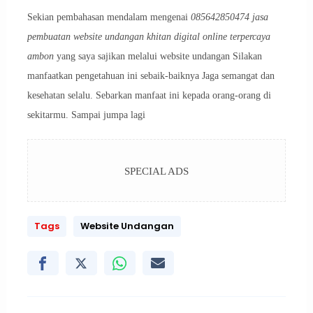
Sekian pembahasan mendalam mengenai
085642850474 jasa
pembuatan website undangan khitan digital online terpercaya
ambon
yang saya sajikan melalui website undangan Silakan
manfaatkan pengetahuan ini sebaik-baiknya Jaga semangat dan
kesehatan selalu. Sebarkan manfaat ini kepada orang-orang di
sekitarmu. Sampai jumpa lagi
SPECIAL ADS
Tags
Website Undangan