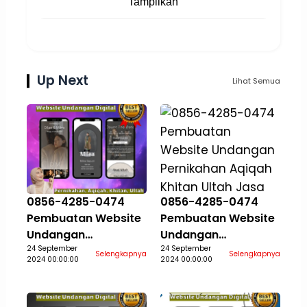
Tampilkan
Up Next
Lihat Semua
0856-4285-0474
0856-4285-0474
Pembuatan Website
Pembuatan Website
Undangan
Undangan
Pernikahan Aqiqah
24 September
Pernikahan Aqiqah
24 September
Selengkapnya
Selengkapnya
2024 00:00:00
2024 00:00:00
Khitan Ultah Jasa
Khitan Ultah Jasa
Aceh Selatan
Aceh Singkil