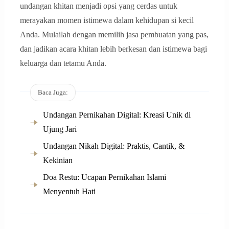
undangan khitan menjadi opsi yang cerdas untuk
merayakan momen istimewa dalam kehidupan si kecil
Anda. Mulailah dengan memilih jasa pembuatan yang pas,
dan jadikan acara khitan lebih berkesan dan istimewa bagi
keluarga dan tetamu Anda.
Baca Juga:
Undangan Pernikahan Digital: Kreasi Unik di
Ujung Jari
Undangan Nikah Digital: Praktis, Cantik, &
Kekinian
Doa Restu: Ucapan Pernikahan Islami
Menyentuh Hati