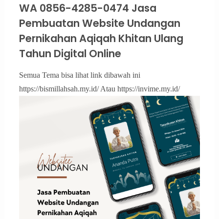
WA 0856-4285-0474 Jasa
Pembuatan Website Undangan
Pernikahan Aqiqah Khitan Ulang
Tahun Digital Online
Semua Tema bisa lihat link dibawah ini
https://bismillahsah.my.id/ Atau https://invime.my.id/