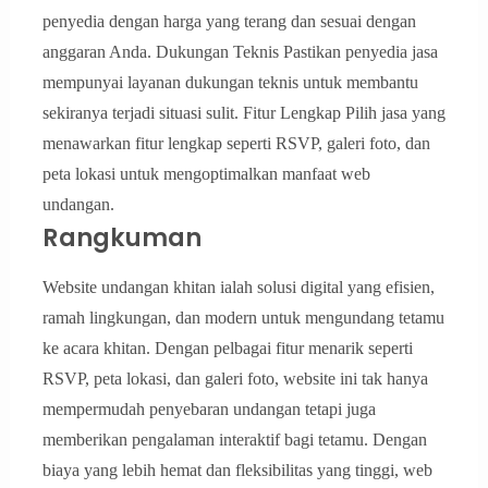
penyedia dengan harga yang terang dan sesuai dengan
anggaran Anda. Dukungan Teknis Pastikan penyedia jasa
mempunyai layanan dukungan teknis untuk membantu
sekiranya terjadi situasi sulit. Fitur Lengkap Pilih jasa yang
menawarkan fitur lengkap seperti RSVP, galeri foto, dan
peta lokasi untuk mengoptimalkan manfaat web
undangan.
Rangkuman
Website undangan khitan ialah solusi digital yang efisien,
ramah lingkungan, dan modern untuk mengundang tetamu
ke acara khitan. Dengan pelbagai fitur menarik seperti
RSVP, peta lokasi, dan galeri foto, website ini tak hanya
mempermudah penyebaran undangan tetapi juga
memberikan pengalaman interaktif bagi tetamu. Dengan
biaya yang lebih hemat dan fleksibilitas yang tinggi, web