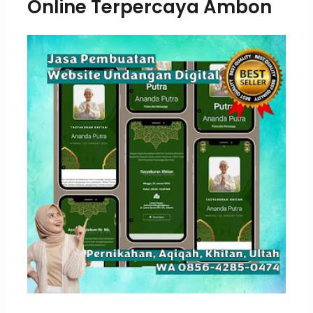
Online Terpercaya Ambon