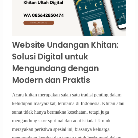
Website Undangan Khitan:
Solusi Digital untuk
Mengundang dengan
Modern dan Praktis
Acara khitan merupakan salah satu tradisi penting dalam
kehidupan masyarakat, terutama di Indonesia. Khitan atau
sunat tidak hanya bermakna kesehatan, tetapi juga
mengandung skor spiritual dan adat istiadat. Untuk
merayakan peristiwa spesial ini, biasanya keluarga
mengundang kerabat dan teman untuk berkumpul dalam