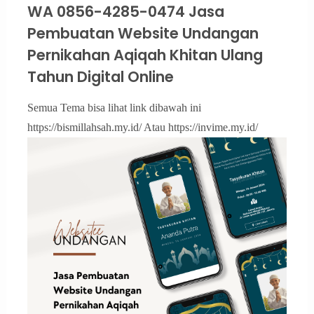
WA 0856-4285-0474 Jasa
Pembuatan Website Undangan
Pernikahan Aqiqah Khitan Ulang
Tahun Digital Online
Semua Tema bisa lihat link dibawah ini
https://bismillahsah.my.id/ Atau https://invime.my.id/