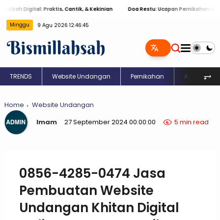
Digital: Praktis, Cantik, & Kekinian
Doa Restu: Ucapan Pernikahan Islami Men
Minggu
9 Agu 2026 12:46:45
⥅
TRENDS
Website Undangan
Pernikahan
Aqiqah
Home
Website Undangan
Imam
27 September 2024 00:00:00
5 min read
0856-4285-0474 Jasa
Pembuatan Website
Undangan Khitan Digital