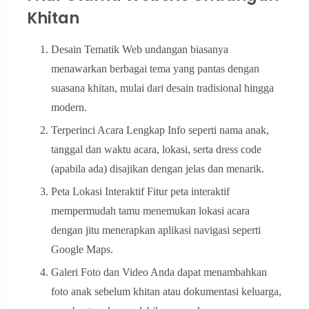
Khitan
Desain Tematik Web undangan biasanya
menawarkan berbagai tema yang pantas dengan
suasana khitan, mulai dari desain tradisional hingga
modern.
Terperinci Acara Lengkap Info seperti nama anak,
tanggal dan waktu acara, lokasi, serta dress code
(apabila ada) disajikan dengan jelas dan menarik.
Peta Lokasi Interaktif Fitur peta interaktif
mempermudah tamu menemukan lokasi acara
dengan jitu menerapkan aplikasi navigasi seperti
Google Maps.
Galeri Foto dan Video Anda dapat menambahkan
foto anak sebelum khitan atau dokumentasi keluarga,