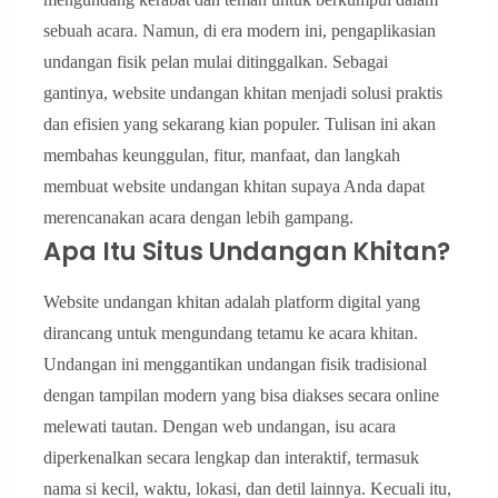
sebuah acara. Namun, di era modern ini, pengaplikasian
undangan fisik pelan mulai ditinggalkan. Sebagai
gantinya, website undangan khitan menjadi solusi praktis
dan efisien yang sekarang kian populer. Tulisan ini akan
membahas keunggulan, fitur, manfaat, dan langkah
membuat website undangan khitan supaya Anda dapat
merencanakan acara dengan lebih gampang.
Apa Itu Situs Undangan Khitan?
Website undangan khitan adalah platform digital yang
dirancang untuk mengundang tetamu ke acara khitan.
Undangan ini menggantikan undangan fisik tradisional
dengan tampilan modern yang bisa diakses secara online
melewati tautan. Dengan web undangan, isu acara
diperkenalkan secara lengkap dan interaktif, termasuk
nama si kecil, waktu, lokasi, dan detil lainnya. Kecuali itu,