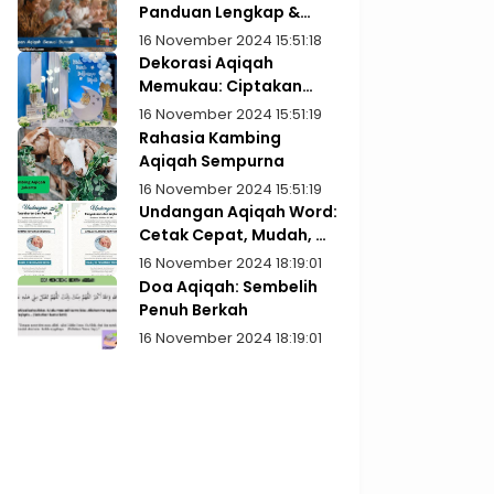
Panduan Lengkap &
Praktis
16 November 2024 15:51:18
Dekorasi Aqiqah
Memukau: Ciptakan
Kenangan Indah
16 November 2024 15:51:19
Rahasia Kambing
Aqiqah Sempurna
16 November 2024 15:51:19
Undangan Aqiqah Word:
Cetak Cepat, Mudah, &
Gratis!
16 November 2024 18:19:01
Doa Aqiqah: Sembelih
Penuh Berkah
16 November 2024 18:19:01