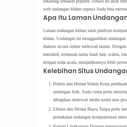
sekarang semakin populer. Artikel ini akan m
web undangan khitan supaya Anda bisa meren
Apa Itu Laman Undangan
Laman undangan khitan ialah platform komput
khitan. Undangan ini menggantikan undangan j
diakses secara online melewati tautan. Dengan
interaktif, termasuk nama buah hati, waktu, loka
dengan tema acara, menjadikannya lebih perso
Kelebihan Situs Undanga
Praktis dan Hemat Waktu Kerja pembuata
undangan fisik. Anda cuma perlu menyiap
dibagikan melewati media sosial atau pes
Efisien dan Hemat Biaya Tanpa perlu me
pemakaian undangan komputerisasi men
Ramah Lingkungan Dengan mengurangi p