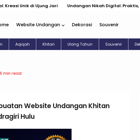
nik di Ujung Jari
Undangan Nikah Digital: Praktis, Cantik, 
ome
Website Undangan
Dekorasi
Souvenir
an
Aqiqah
Khitan
Ulang Tahun
Souvenir
De
5 min read
uatan Website Undangan Khitan
ragiri Hulu