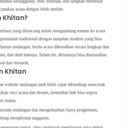
embahas keunggulan, fitur, manfaat, dan langkah membuat
canakan acara dengan lebih mudah.
 Khitan?
erisasi yang dirancang untuk mengundang tetamu ke acara
asmaniah tradisional dengan tampilan modern yang bisa
 laman undangan, berita acara dikenalkan secara lengkap dan
si, dan detil lainnya. Selain itu, desainnya bisa disesuaikan
nal dan menarik.
n Khitan
n website undangan jauh lebih cepat dibandingi mencetak
kan rinci acara dan desain, kemudian link bisa segera
an instan.
ncetak undangan dan mengeluarkan biaya pengiriman,
olong menghemat anggaran.
enerapan kertas, situs undangan mendorong gaya hidup