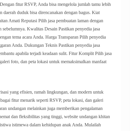
 Dengan fitur RSVP, Anda bisa mengelola jumlah tamu lebih
dan daerah duduk bisa direncanakan dengan bagus. Kiat
an Amati Reputasi Pilih jasa pembuatan laman dengan
gan sebelumnya. Kwalitas Desain Pastikan penyedia jasa
engan tema acara Anda. Harga Transparan Pilih penyedia
ggaran Anda. Dukungan Teknis Pastikan penyedia jasa
ntu apabila terjadi keadaan sulit. Fitur Komplit Pilih jasa
galeri foto, dan peta lokasi untuk memaksimalkan manfaat
isasi yang efisien, ramah lingkungan, dan modern untuk
gai fitur menarik seperti RSVP, peta lokasi, dan galeri
aran undangan melainkan juga memberikan pengalaman
hemat dan fleksibilitas yang tinggi, website undangan khitan
ristiwa istimewa dalam kehidupan anak Anda. Mulailah