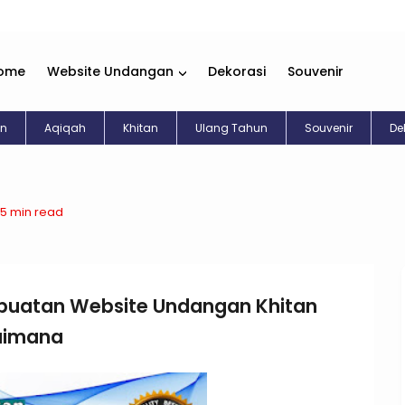
ome
Website Undangan
Dekorasi
Souvenir
an
Aqiqah
Khitan
Ulang Tahun
Souvenir
De
5 min read
uatan Website Undangan Khitan
Kaimana