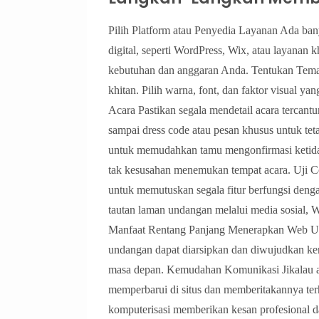
Pilih Platform atau Penyedia Layanan Ada b
digital, seperti WordPress, Wix, atau layanan 
kebutuhan dan anggaran Anda. Tentukan Tema
khitan. Pilih warna, font, dan faktor visual
Acara Pastikan segala mendetail acara tercantu
sampai dress code atau pesan khusus untuk tet
untuk memudahkan tamu mengonfirmasi ketidak
tak kesusahan menemukan tempat acara. Uji C
untuk memutuskan segala fitur berfungsi deng
tautan laman undangan melalui media sosial, W
Manfaat Rentang Panjang Menerapkan Web U
undangan dapat diarsipkan dan diwujudkan ken
masa depan. Kemudahan Komunikasi Jikalau ad
memperbarui di situs dan memberitakannya t
komputerisasi memberikan kesan profesional d