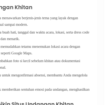
ngan Khitan
menawarkan berjenis-jenis tema yang layak dengan
onal sampai modern.
 buah hati, tanggal dan waktu acara, lokasi, serta dress code
s dan menarik.
aktif memudahkan tetamu menemukan lokasi acara dengan
i seperti Google Maps.
bahkan foto si kecil sebelum khitan atau dokumentasi
nal.
u untuk mengonfirmasi absensi, membantu Anda mengelola
ntuk memberikan sentuhan emosi pada undangan, menghasilkan
in Situs Undangan Khitan