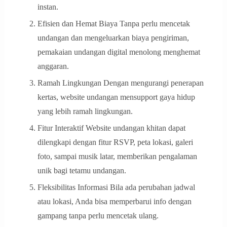
instan.
Efisien dan Hemat Biaya Tanpa perlu mencetak
undangan dan mengeluarkan biaya pengiriman,
pemakaian undangan digital menolong menghemat
anggaran.
Ramah Lingkungan Dengan mengurangi penerapan
kertas, website undangan mensupport gaya hidup
yang lebih ramah lingkungan.
Fitur Interaktif Website undangan khitan dapat
dilengkapi dengan fitur RSVP, peta lokasi, galeri
foto, sampai musik latar, memberikan pengalaman
unik bagi tetamu undangan.
Fleksibilitas Informasi Bila ada perubahan jadwal
atau lokasi, Anda bisa memperbarui info dengan
gampang tanpa perlu mencetak ulang.