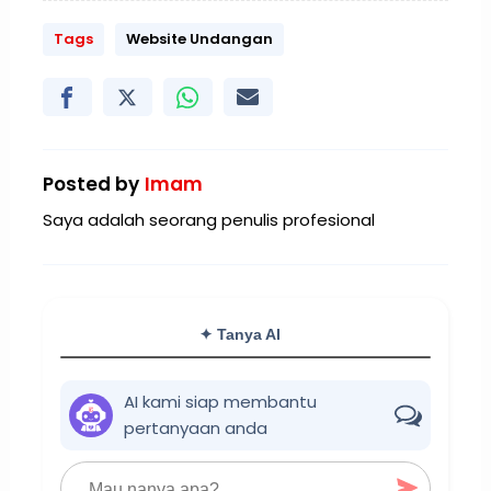
Tags
Website Undangan
Posted by
Imam
Saya adalah seorang penulis profesional
✦ Tanya AI
AI kami siap membantu
pertanyaan anda