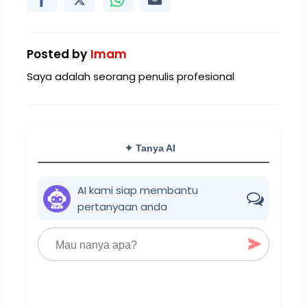
Posted by
Imam
Saya adalah seorang penulis profesional
✦ Tanya AI
AI kami siap membantu
pertanyaan anda