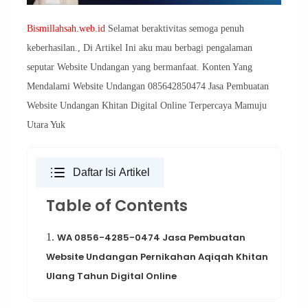
Bismillahsah.web.id
Selamat beraktivitas semoga penuh
keberhasilan., Di Artikel Ini aku mau berbagi pengalaman
seputar Website Undangan yang bermanfaat. Konten Yang
Mendalami Website Undangan 085642850474 Jasa Pembuatan
Website Undangan Khitan Digital Online Terpercaya Mamuju
Utara Yuk
Daftar Isi Artikel
Table of Contents
1.
WA 0856-4285-0474 Jasa Pembuatan
Website Undangan Pernikahan Aqiqah Khitan
Ulang Tahun Digital Online