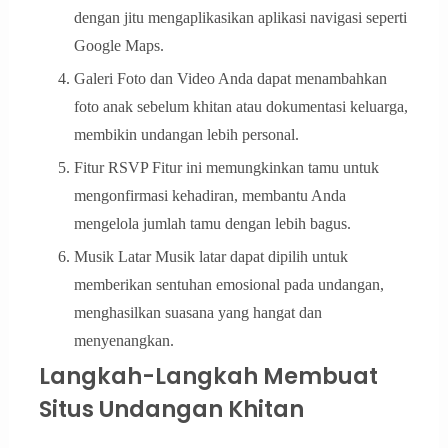
dengan jitu mengaplikasikan aplikasi navigasi seperti
Google Maps.
Galeri Foto dan Video Anda dapat menambahkan
foto anak sebelum khitan atau dokumentasi keluarga,
membikin undangan lebih personal.
Fitur RSVP Fitur ini memungkinkan tamu untuk
mengonfirmasi kehadiran, membantu Anda
mengelola jumlah tamu dengan lebih bagus.
Musik Latar Musik latar dapat dipilih untuk
memberikan sentuhan emosional pada undangan,
menghasilkan suasana yang hangat dan
menyenangkan.
Langkah-Langkah Membuat
Situs Undangan Khitan