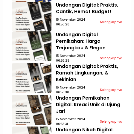
Undangan Digital: Praktis,
Cantik, Hemat Budget!
15 November 2024
Selengkapnya
06:53:26
Undangan Digital
Pernikahan: Harga
Terjangkau & Elegan
15 November 2024
Selengkapnya
06:53:29
Undangan Digital: Praktis,
Ramah Lingkungan, &
Kekinian
15 November 2024
Selengkapnya
06:53:30
Undangan Pernikahan
Digital: Kreasi Unik di Ujung
Jari
15 November 2024
Selengkapnya
06:53:31
Undangan Nikah Digital: