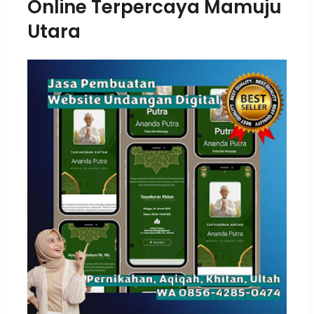
Online Terpercaya Mamuju
Utara