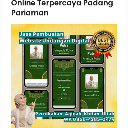
Online Terpercaya Padang
Pariaman