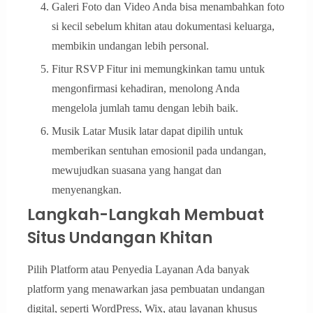
Galeri Foto dan Video Anda bisa menambahkan foto
si kecil sebelum khitan atau dokumentasi keluarga,
membikin undangan lebih personal.
Fitur RSVP Fitur ini memungkinkan tamu untuk
mengonfirmasi kehadiran, menolong Anda
mengelola jumlah tamu dengan lebih baik.
Musik Latar Musik latar dapat dipilih untuk
memberikan sentuhan emosionil pada undangan,
mewujudkan suasana yang hangat dan
menyenangkan.
Langkah-Langkah Membuat
Situs Undangan Khitan
Pilih Platform atau Penyedia Layanan Ada banyak
platform yang menawarkan jasa pembuatan undangan
digital, seperti WordPress, Wix, atau layanan khusus