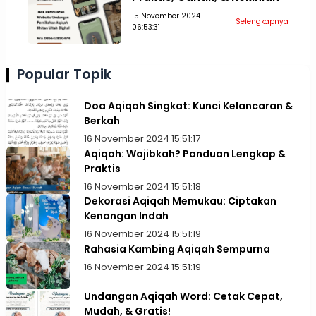
15 November 2024
Selengkapnya
06:53:31
Popular Topik
Doa Aqiqah Singkat: Kunci Kelancaran &
Berkah
16 November 2024 15:51:17
Aqiqah: Wajibkah? Panduan Lengkap &
Praktis
16 November 2024 15:51:18
Dekorasi Aqiqah Memukau: Ciptakan
Kenangan Indah
16 November 2024 15:51:19
Rahasia Kambing Aqiqah Sempurna
16 November 2024 15:51:19
Undangan Aqiqah Word: Cetak Cepat,
Mudah, & Gratis!