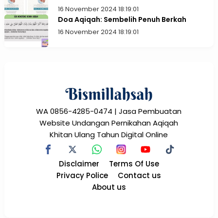
16 November 2024 18:19:01
Doa Aqiqah: Sembelih Penuh Berkah
16 November 2024 18:19:01
WA 0856-4285-0474 | Jasa Pembuatan
Website Undangan Pernikahan Aqiqah
Khitan Ulang Tahun Digital Online
Disclaimer
Terms Of Use
Privacy Police
Contact us
About us