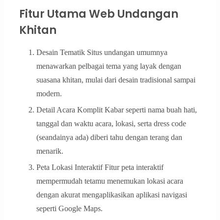
Fitur Utama Web Undangan
Khitan
Desain Tematik Situs undangan umumnya
menawarkan pelbagai tema yang layak dengan
suasana khitan, mulai dari desain tradisional sampai
modern.
Detail Acara Komplit Kabar seperti nama buah hati,
tanggal dan waktu acara, lokasi, serta dress code
(seandainya ada) diberi tahu dengan terang dan
menarik.
Peta Lokasi Interaktif Fitur peta interaktif
mempermudah tetamu menemukan lokasi acara
dengan akurat mengaplikasikan aplikasi navigasi
seperti Google Maps.