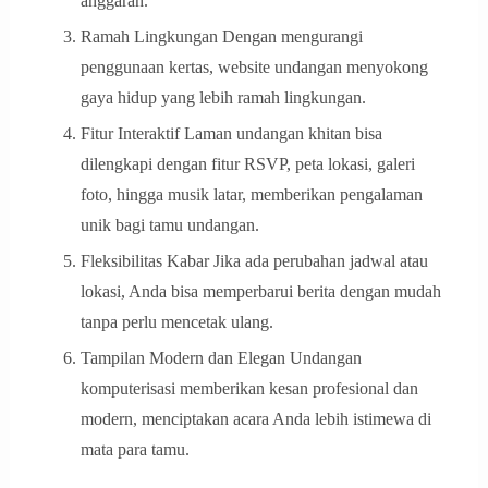
anggaran.
Ramah Lingkungan Dengan mengurangi
penggunaan kertas, website undangan menyokong
gaya hidup yang lebih ramah lingkungan.
Fitur Interaktif Laman undangan khitan bisa
dilengkapi dengan fitur RSVP, peta lokasi, galeri
foto, hingga musik latar, memberikan pengalaman
unik bagi tamu undangan.
Fleksibilitas Kabar Jika ada perubahan jadwal atau
lokasi, Anda bisa memperbarui berita dengan mudah
tanpa perlu mencetak ulang.
Tampilan Modern dan Elegan Undangan
komputerisasi memberikan kesan profesional dan
modern, menciptakan acara Anda lebih istimewa di
mata para tamu.