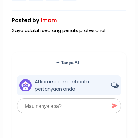
Posted by
Imam
Saya adalah seorang penulis profesional
✦ Tanya AI
AI kami siap membantu
pertanyaan anda