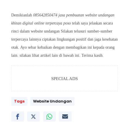
Demikianlah
085642850474 jasa pembuatan website undangan
khitan digital online terpercaya poso
telah saya jelaskan secara
rinci dalam website undangan Silakan telusuri sumber-sumber
terpercaya lainnya ciptakan lingkungan positif dan jaga kesehatan
otak. Ayo sebar kebaikan dengan membagikan ini kepada orang
lain. silakan lihat artikel lain di bawah ini. Terima kasih.
SPECIAL ADS
Tags
Website Undangan