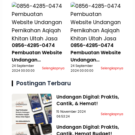
0856-4285-0474
0856-4285-0474
Pembuatan Website
Pembuatan Website
Undangan
Undangan
Pernikahan Aqiqah
24 September
Pernikahan Aqiqah
24 September
Selengkapnya
Selengkapnya
2024 00:00:00
2024 00:00:00
Khitan Ultah Jasa
Khitan Ultah Jasa
Aceh Tamiang
Aceh Tengah
Postingan Terbaru
Undangan Digital: Praktis,
Cantik, & Hemat!
15 November 2024
Selengkapnya
06:53:24
Undangan Digital: Praktis,
Cantik, Hemat Budget!