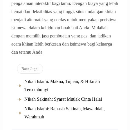
pengalaman interaktif bagi tamu. Dengan biaya yang lebih
hemat dan fleksibilitas yang tinggi, situs undangan khitan
menjadi alternatif yang cerdas untuk merayakan peristiwa
istimewa dalam kehidupan buah hati Anda. Mulailah
dengan memilih jasa pembuatan yang pas, dan jadikan
acara khitan lebih berkesan dan istimewa bagi keluarga
dan tetamu Anda.
Baca Juga:
Nikah Islami: Makna, Tujuan, & Hikmah
Tersembunyi
Nikah Sakinah: Syarat Mutlak Cinta Halal
Nikah Islami: Rahasia Sakinah, Mawaddah,
Warahmah