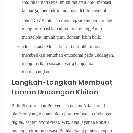
foto buah hati sebelum khitan atau dokumentasi
keluarga, membikin undangan lebih personal.
Fitur RSVP Fitur ini memungkinkan tamu untuk
mengonfirmasi kehadiran, menolong Anda
mengelola jumlah tamu dengan lebih baik.
Musik Latar Musik latar bisa dipilih untuk
memberikan sentuhan emosional pada undangan,
menghasilkan suasana yang hangat dan
menyenangkan.
Langkah-Langkah Membuat
Laman Undangan Khitan
Pilih Platform atau Penyedia Layanan Ada banyak
platform yang menawarkan jasa pembuatan undangan
digital, seperti WordPress, Wix, atau layanan khusus
undangan komputerisasi. Pilihlah yang pantas dengan