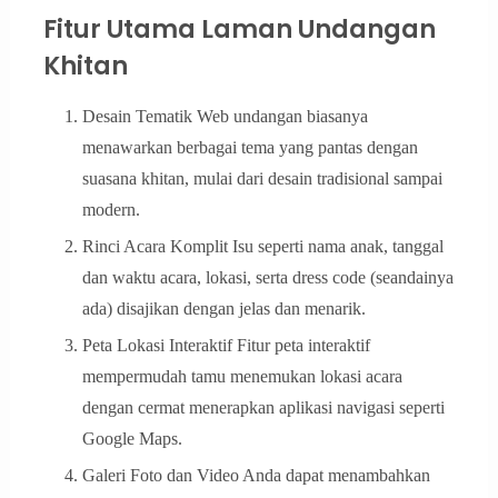
Fitur Utama Laman Undangan
Khitan
Desain Tematik Web undangan biasanya
menawarkan berbagai tema yang pantas dengan
suasana khitan, mulai dari desain tradisional sampai
modern.
Rinci Acara Komplit Isu seperti nama anak, tanggal
dan waktu acara, lokasi, serta dress code (seandainya
ada) disajikan dengan jelas dan menarik.
Peta Lokasi Interaktif Fitur peta interaktif
mempermudah tamu menemukan lokasi acara
dengan cermat menerapkan aplikasi navigasi seperti
Google Maps.
Galeri Foto dan Video Anda dapat menambahkan