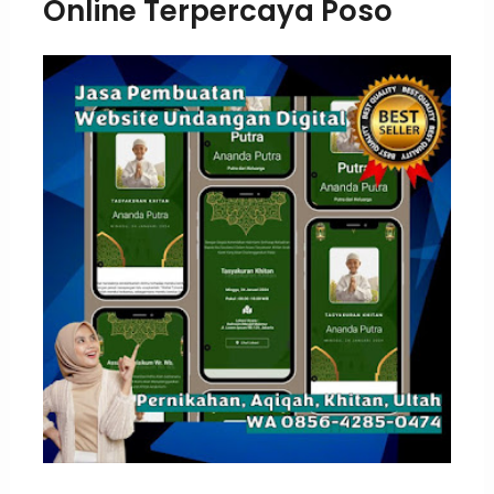
Online Terpercaya Poso