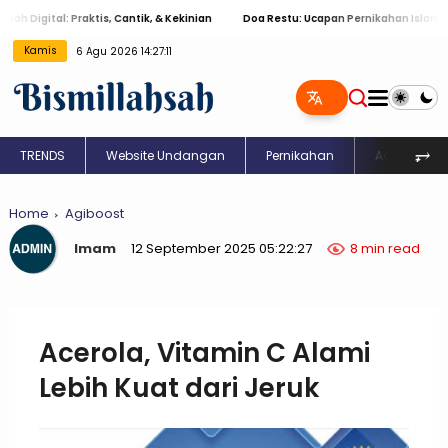
l: Praktis, Cantik, & Kekinian
Doa Restu: Ucapan Pernikahan Islami Menyentu
Kamis
6 Agu 2026 14:27:12
⥅
TRENDS
Website Undangan
Pernikahan
Aqiqah
Home
Agiboost
Imam
12 September 2025 05:22:27
8 min read
Acerola, Vitamin C Alami
Lebih Kuat dari Jeruk