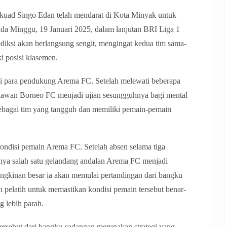
kuad Singo Edan telah mendarat di Kota Minyak untuk
a Minggu, 19 Januari 2025, dalam lanjutan BRI Liga 1
diksi akan berlangsung sengit, mengingat kedua tim sama-
 posisi klasemen.
bagi para pendukung Arema FC. Setelah melewati beberapa
lawan Borneo FC menjadi ujian sesungguhnya bagi mental
 sebagai tim yang tangguh dan memiliki pemain-pemain
kondisi pemain Arema FC. Setelah absen selama tiga
inya salah satu gelandang andalan Arema FC menjadi
ngkinan besar ia akan memulai pertandingan dari bangku
eh pelatih untuk memastikan kondisi pemain tersebut benar-
g lebih parah.
ersebut dari bangku cadangan merupakan strategi yang