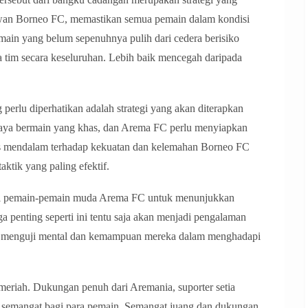
awan Borneo FC, memastikan semua pemain dalam kondisi
main yang belum sepenuhnya pulih dari cedera berisiko
a tim secara keseluruhan. Lebih baik mencegah daripada
g perlu diperhatikan adalah strategi yang akan diterapkan
gaya bermain yang khas, dan Arema FC perlu menyiapkan
sis mendalam terhadap kekuatan dan kelemahan Borneo FC
ktik yang paling efektif.
agi pemain-pemain muda Arema FC untuk menunjukkan
 penting seperti ini tentu saja akan menjadi pengalaman
n menguji mental dan kemampuan mereka dalam menghadapi
meriah. Dukungan penuh dari Aremania, suporter setia
 semangat bagi para pemain. Semangat juang dan dukungan