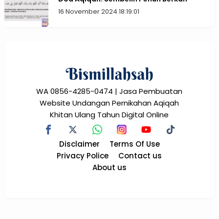
16 November 2024 18:19:01
WA 0856-4285-0474 | Jasa Pembuatan
Website Undangan Pernikahan Aqiqah
Khitan Ulang Tahun Digital Online
Disclaimer
Terms Of Use
Privacy Police
Contact us
About us
© Copyright
2024
-
Bismillah Sah