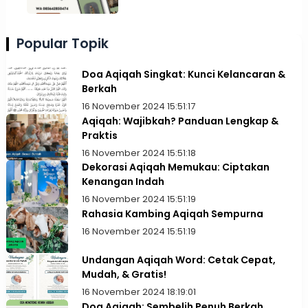
Popular Topik
Doa Aqiqah Singkat: Kunci Kelancaran &
Berkah
16 November 2024 15:51:17
Aqiqah: Wajibkah? Panduan Lengkap &
Praktis
16 November 2024 15:51:18
Dekorasi Aqiqah Memukau: Ciptakan
Kenangan Indah
16 November 2024 15:51:19
Rahasia Kambing Aqiqah Sempurna
16 November 2024 15:51:19
Undangan Aqiqah Word: Cetak Cepat,
Mudah, & Gratis!
16 November 2024 18:19:01
Doa Aqiqah: Sembelih Penuh Berkah