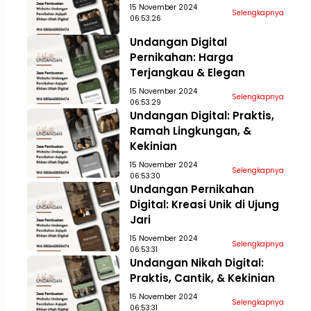
15 November 2024
Selengkapnya
06:53:26
Undangan Digital
Pernikahan: Harga
Terjangkau & Elegan
15 November 2024
Selengkapnya
06:53:29
Undangan Digital: Praktis,
Ramah Lingkungan, &
Kekinian
15 November 2024
Selengkapnya
06:53:30
Undangan Pernikahan
Digital: Kreasi Unik di Ujung
Jari
15 November 2024
Selengkapnya
06:53:31
Undangan Nikah Digital:
Praktis, Cantik, & Kekinian
15 November 2024
Selengkapnya
06:53:31