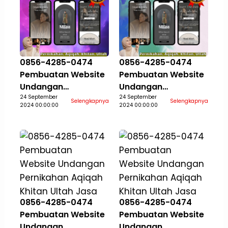
0856-4285-0474
0856-4285-0474
Pembuatan Website
Pembuatan Website
Undangan
Undangan
Pernikahan Aqiqah
24 September
Pernikahan Aqiqah
24 September
Selengkapnya
Selengkapnya
2024 00:00:00
2024 00:00:00
Khitan Ultah Jasa
Khitan Ultah Jasa
Aceh Selatan
Aceh Singkil
0856-4285-0474
0856-4285-0474
Pembuatan Website
Pembuatan Website
Undangan
Undangan