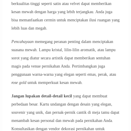
berkualitas tinggi seperti satin atau velvet dapat memberikan
kesan mewah dengan harga yang lebih terjangkau. Anda juga
bisa memanfaatkan cermin untuk menciptakan ilusi ruangan yang
lebih luas dan megah.
Pencahayaan
memegang peranan penting dalam menciptakan
suasana mewah. Lampu kristal, lilin-lilin aromatik, atau lampu
sorot yang diatur secara artistik dapat memberikan sentuhan
magis pada venue pernikahan Anda. Pertimbangkan juga
penggunaan warna-warna yang elegan seperti emas, perak, atau
rose gold
untuk memperkuat kesan mewah.
Jangan lupakan detail-detail kecil
yang dapat membuat
perbedaan besar. Kartu undangan dengan desain yang elegan,
souvenir yang unik, dan pernak-pernik cantik di meja tamu dapat
menambah kesan personal dan mewah pada pernikahan Anda.
Konsultasikan dengan vendor dekorasi pernikahan untuk