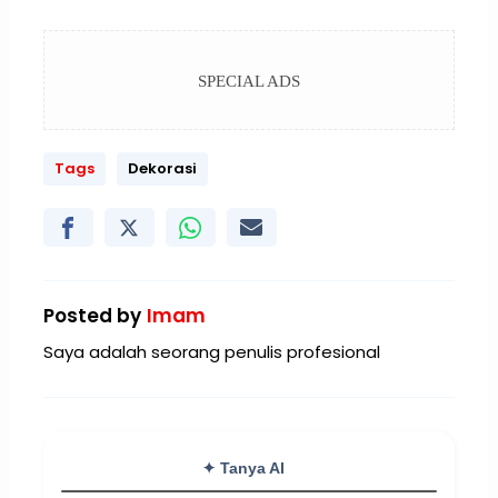
SPECIAL ADS
Tags
Dekorasi
Posted by
Imam
Saya adalah seorang penulis profesional
✦ Tanya AI