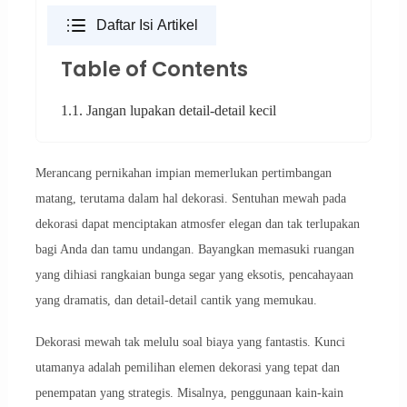
Daftar Isi Artikel
Table of Contents
1.1. Jangan lupakan detail-detail kecil
Merancang pernikahan impian memerlukan pertimbangan
matang, terutama dalam hal dekorasi. Sentuhan mewah pada
dekorasi dapat menciptakan atmosfer elegan dan tak terlupakan
bagi Anda dan tamu undangan. Bayangkan memasuki ruangan
yang dihiasi rangkaian bunga segar yang eksotis, pencahayaan
yang dramatis, dan detail-detail cantik yang memukau.
Dekorasi mewah tak melulu soal biaya yang fantastis. Kunci
utamanya adalah pemilihan elemen dekorasi yang tepat dan
penempatan yang strategis. Misalnya, penggunaan kain-kain