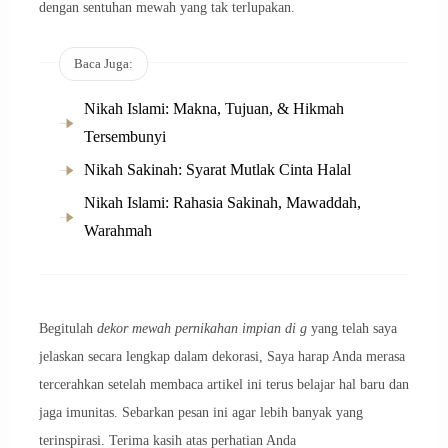
dengan sentuhan mewah yang tak terlupakan.
Baca Juga:
Nikah Islami: Makna, Tujuan, & Hikmah
Tersembunyi
Nikah Sakinah: Syarat Mutlak Cinta Halal
Nikah Islami: Rahasia Sakinah, Mawaddah,
Warahmah
Begitulah
dekor mewah pernikahan impian di g
yang telah saya
jelaskan secara lengkap dalam dekorasi, Saya harap Anda merasa
tercerahkan setelah membaca artikel ini terus belajar hal baru dan
jaga imunitas. Sebarkan pesan ini agar lebih banyak yang
terinspirasi. Terima kasih atas perhatian Anda