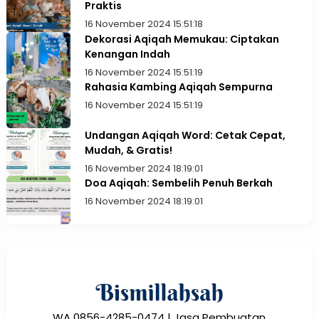
Praktis
16 November 2024 15:51:18
Dekorasi Aqiqah Memukau: Ciptakan
Kenangan Indah
16 November 2024 15:51:19
Rahasia Kambing Aqiqah Sempurna
16 November 2024 15:51:19
Undangan Aqiqah Word: Cetak Cepat,
Mudah, & Gratis!
16 November 2024 18:19:01
Doa Aqiqah: Sembelih Penuh Berkah
16 November 2024 18:19:01
WA 0856-4285-0474 | Jasa Pembuatan