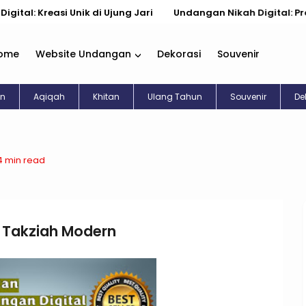
i Unik di Ujung Jari
Undangan Nikah Digital: Praktis, Cantik
ome
Website Undangan
Dekorasi
Souvenir
an
Aqiqah
Khitan
Ulang Tahun
Souvenir
De
4 min read
n Takziah Modern