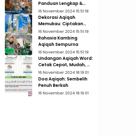
Panduan Lengkap &
Praktis
16 November 2024 15:51:18
Dekorasi Aqiqah
Memukau: Ciptakan
Kenangan Indah
16 November 2024 15:51:19
Rahasia Kambing
Aqiqah Sempurna
16 November 2024 15:51:19
Undangan Aqiqah Word:
Cetak Cepat, Mudah, &
Gratis!
16 November 2024 18:19:01
Doa Aqiqah: Sembelih
Penuh Berkah
16 November 2024 18:19:01