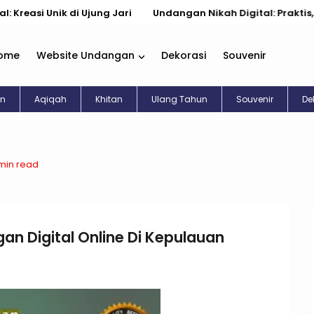
nik di Ujung Jari
Undangan Nikah Digital: Praktis, Cantik, &
ome
Website Undangan
Dekorasi
Souvenir
an
Aqiqah
Khitan
Ulang Tahun
Souvenir
De
min read
n Digital Online Di Kepulauan