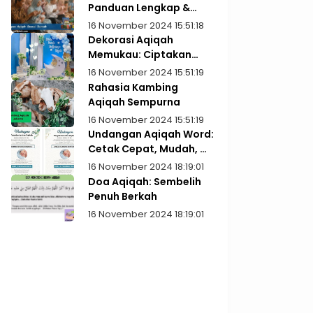
Panduan Lengkap &
Praktis
16 November 2024 15:51:18
Dekorasi Aqiqah
Memukau: Ciptakan
Kenangan Indah
16 November 2024 15:51:19
Rahasia Kambing
Aqiqah Sempurna
16 November 2024 15:51:19
Undangan Aqiqah Word:
Cetak Cepat, Mudah, &
Gratis!
16 November 2024 18:19:01
Doa Aqiqah: Sembelih
Penuh Berkah
16 November 2024 18:19:01