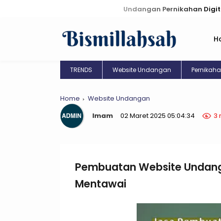
Undangan Pernikahan Digital: Kreasi U
H
TRENDS
Website Undangan
Pernikah
Home
Website Undangan
Imam
02 Maret 2025 05:04:34
3 
Pembuatan Website Undanga
Mentawai