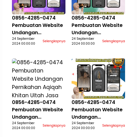
0856-4285-0474
0856-4285-0474
Pembuatan Website
Pembuatan Website
Undangan
Undangan
Pernikahan Aqiqah
24 September
Pernikahan Aqiqah
24 September
Selengkapnya
Selengkapnya
2024 00:00:00
2024 00:00:00
Khitan Ultah Jasa
Khitan Ultah Jasa
Aceh Selatan
Aceh Singkil
0856-4285-0474
0856-4285-0474
Pembuatan Website
Pembuatan Website
Undangan
Undangan
Pernikahan Aqiqah
24 September
Pernikahan Aqiqah
24 September
Selengkapnya
Selengkapnya
2024 00:00:00
2024 00:00:00
Khitan Ultah Jasa
Khitan Ultah Jasa