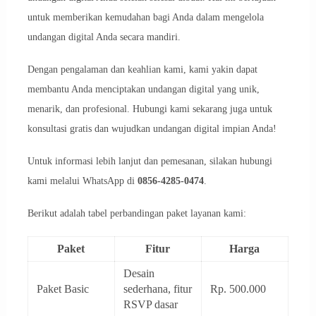
untuk memberikan kemudahan bagi Anda dalam mengelola
undangan digital Anda secara mandiri.
Dengan pengalaman dan keahlian kami, kami yakin dapat
membantu Anda menciptakan undangan digital yang unik,
menarik, dan profesional. Hubungi kami sekarang juga untuk
konsultasi gratis dan wujudkan undangan digital impian Anda!
Untuk informasi lebih lanjut dan pemesanan, silakan hubungi
kami melalui WhatsApp di
0856-4285-0474
.
Berikut adalah tabel perbandingan paket layanan kami:
Paket
Fitur
Harga
Desain
Paket Basic
sederhana, fitur
Rp. 500.000
RSVP dasar