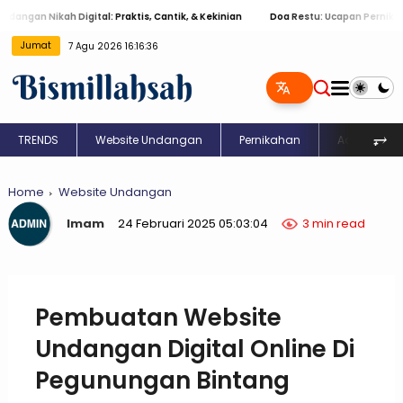
gan Nikah Digital: Praktis, Cantik, & Kekinian
Doa Restu: Ucapan Pernikahan I
Jumat
7 Agu 2026 16:16:36
⥅
TRENDS
Website Undangan
Pernikahan
Aqiqah
Home
Website Undangan
Imam
24 Februari 2025 05:03:04
3 min read
Pembuatan Website
Undangan Digital Online Di
Pegunungan Bintang