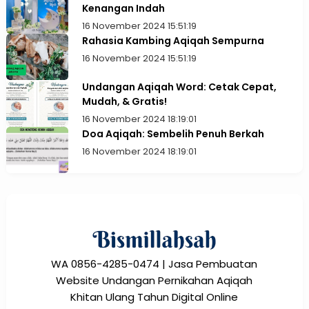
Kenangan Indah
16 November 2024 15:51:19
Rahasia Kambing Aqiqah Sempurna
16 November 2024 15:51:19
Undangan Aqiqah Word: Cetak Cepat,
Mudah, & Gratis!
16 November 2024 18:19:01
Doa Aqiqah: Sembelih Penuh Berkah
16 November 2024 18:19:01
WA 0856-4285-0474 | Jasa Pembuatan
Website Undangan Pernikahan Aqiqah
Khitan Ulang Tahun Digital Online