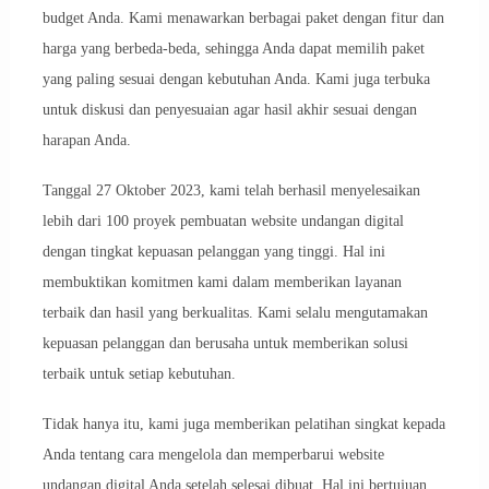
budget Anda. Kami menawarkan berbagai paket dengan fitur dan
harga yang berbeda-beda, sehingga Anda dapat memilih paket
yang paling sesuai dengan kebutuhan Anda. Kami juga terbuka
untuk diskusi dan penyesuaian agar hasil akhir sesuai dengan
harapan Anda.
Tanggal 27 Oktober 2023, kami telah berhasil menyelesaikan
lebih dari 100 proyek pembuatan website undangan digital
dengan tingkat kepuasan pelanggan yang tinggi. Hal ini
membuktikan komitmen kami dalam memberikan layanan
terbaik dan hasil yang berkualitas. Kami selalu mengutamakan
kepuasan pelanggan dan berusaha untuk memberikan solusi
terbaik untuk setiap kebutuhan.
Tidak hanya itu, kami juga memberikan pelatihan singkat kepada
Anda tentang cara mengelola dan memperbarui website
undangan digital Anda setelah selesai dibuat. Hal ini bertujuan