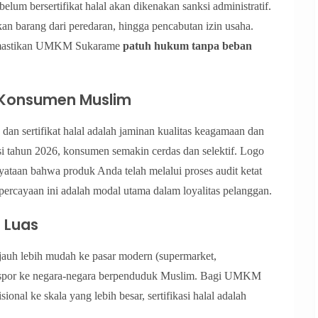
elum bersertifikat halal akan dikenakan sanksi administratif.
ikan barang dari peredaran, hingga pencabutan izin usaha.
, memastikan UMKM Sukarame
patuh hukum tanpa beban
 Konsumen Muslim
an sertifikat halal adalah jaminan kualitas keagamaan dan
si tahun 2026, konsumen semakin cerdas dan selektif. Logo
rnyataan bahwa produk Anda telah melalui proses audit ketat
epercayaan ini adalah modal utama dalam loyalitas pelanggan.
h Luas
g jauh lebih mudah ke pasar modern (supermarket,
spor ke negara-negara berpenduduk Muslim. Bagi UMKM
ional ke skala yang lebih besar, sertifikasi halal adalah