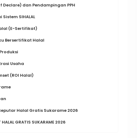
elf Declare) dan Pendampingan PPH
i Sistem SIHALAL
lal (E-Sertifikat)
 Bersertifikat Halal
 Produksi
trasi Usaha
set (ROI Halal)
arame
aan
 Seputar Halal Gratis Sukarame 2026
T HALAL GRATIS SUKARAME 2026