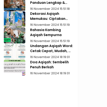
Panduan Lengkap &
Praktis
16 November 2024 15:51:18
Dekorasi Aqiqah
Memukau: Ciptakan
Kenangan Indah
16 November 2024 15:51:19
Rahasia Kambing
Aqiqah Sempurna
16 November 2024 15:51:19
Undangan Aqiqah Word:
Cetak Cepat, Mudah, &
Gratis!
16 November 2024 18:19:01
Doa Aqiqah: Sembelih
Penuh Berkah
16 November 2024 18:19:01