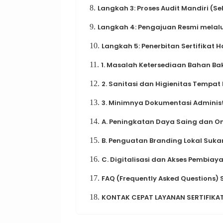
8.
Langkah 3: Proses Audit Mandiri (S
9.
Langkah 4: Pengajuan Resmi melalu
10.
Langkah 5: Penerbitan Sertifikat Ha
11.
1. Masalah Ketersediaan Bahan Baku
12.
2. Sanitasi dan Higienitas Tempat
13.
3. Minimnya Dokumentasi Adminis
14.
A. Peningkatan Daya Saing dan Om
15.
B. Penguatan Branding Lokal Suk
16.
C. Digitalisasi dan Akses Pembiay
17.
FAQ (Frequently Asked Questions)
18.
KONTAK CEPAT LAYANAN SERTIFIKA