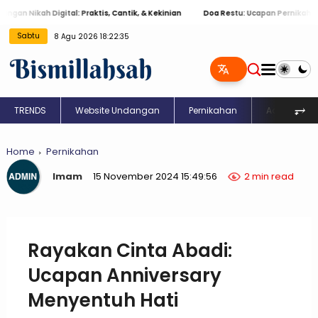
 Nikah Digital: Praktis, Cantik, & Kekinian
Doa Restu: Ucapan Pernikahan Isl
Sabtu
8 Agu 2026 18:22:36
⥅
TRENDS
Website Undangan
Pernikahan
Aqiqah
Home
Pernikahan
Imam
15 November 2024 15:49:56
2 min read
Rayakan Cinta Abadi:
Ucapan Anniversary
Menyentuh Hati