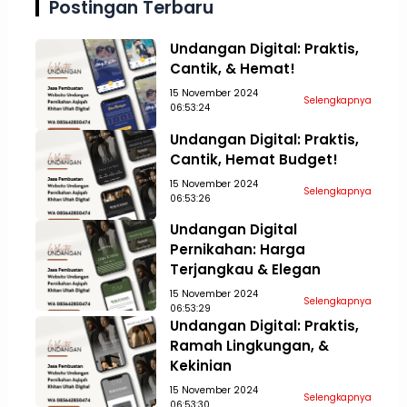
Aceh Tamiang
Aceh Tengah
Postingan Terbaru
Undangan Digital: Praktis,
Cantik, & Hemat!
15 November 2024
Selengkapnya
06:53:24
Undangan Digital: Praktis,
Cantik, Hemat Budget!
15 November 2024
Selengkapnya
06:53:26
Undangan Digital
Pernikahan: Harga
Terjangkau & Elegan
15 November 2024
Selengkapnya
06:53:29
Undangan Digital: Praktis,
Ramah Lingkungan, &
Kekinian
15 November 2024
Selengkapnya
06:53:30