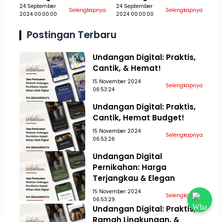
Pernikahan Aqiqah
24 September
Pernikahan Aqiqah
24 September
Selengkapnya
Selengkapnya
2024 00:00:00
2024 00:00:00
Khitan Ultah Jasa
Khitan Ultah Jasa
Aceh Tamiang
Aceh Tengah
Postingan Terbaru
Undangan Digital: Praktis,
Cantik, & Hemat!
15 November 2024
Selengkapnya
06:53:24
Undangan Digital: Praktis,
Cantik, Hemat Budget!
15 November 2024
Selengkapnya
06:53:26
Undangan Digital
Pernikahan: Harga
Terjangkau & Elegan
15 November 2024
Selengkapnya
06:53:29
Undangan Digital: Praktis,
Ramah Lingkungan, &