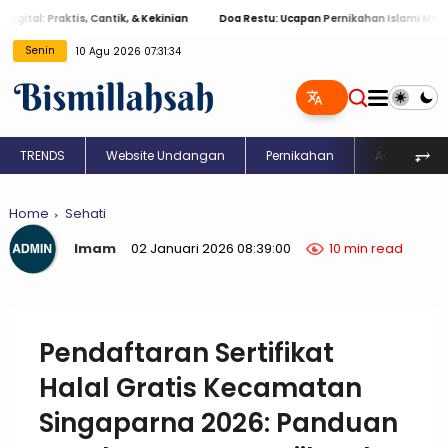
raktis, Cantik, & Kekinian
Doa Restu: Ucapan Pernikahan Islami Menyentuh Hat
Senin
10 Agu 2026 07:31:35
⥅
TRENDS
Website Undangan
Pernikahan
Aqiqah
Home
Sehati
Imam
02 Januari 2026 08:39:00
10 min read
Pendaftaran Sertifikat
Halal Gratis Kecamatan
Singaparna 2026: Panduan