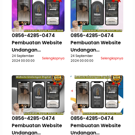
0856-4285-0474
0856-4285-0474
Pembuatan Website
Pembuatan Website
Undangan
Undangan
Pernikahan Aqiqah
24 September
Pernikahan Aqiqah
24 September
Selengkapnya
Selengkapnya
2024 00:00:00
2024 00:00:00
Khitan Ultah Jasa
Khitan Ultah Jasa
Aceh Selatan
Aceh Singkil
0856-4285-0474
0856-4285-0474
Pembuatan Website
Pembuatan Website
Undangan
Undangan